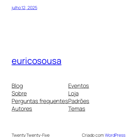
julho 12, 2025
euricosousa
Blog
Eventos
Sobre
Loja
Perguntas frequentes
Padrões
Autores
Temas
Twenty Twenty-Five
Criado com
WordPress