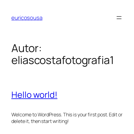
Pular
para
euricosousa
o
conteúdo
Autor:
eliascostafotografia1
Hello world!
Welcome to WordPress. This is your first post. Edit or
delete it, then start writing!